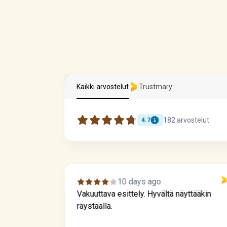
Varaa kattotarkastus
Kaikki arvostelut
Trustmary
182
arvostelut
4.7
10 days ago
, mutta
Vakuuttava esittely. Hyvältä näyttääkin
 kun tulivat
räystäällä.
uveja löytyi