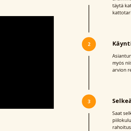
täytä ka
kattotar
Käynti
2
Asiantun
myös niis
arvion r
Selke
3
Saat sel
piilokul
rahoitus