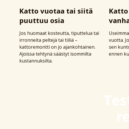
Katto vuotaa tai siitä
Katto
puuttuu osia
vanh
Jos huomaat kosteutta, tiputtelua tai
Useimmat
irronneita peltejä tai tiiliä –
vuotta. Jo
kattoremontti on jo ajankohtainen.
sen kunt
Ajoissa tehtynä säästyt isommilta
ennen kui
kustannuksilta.
Tes
r