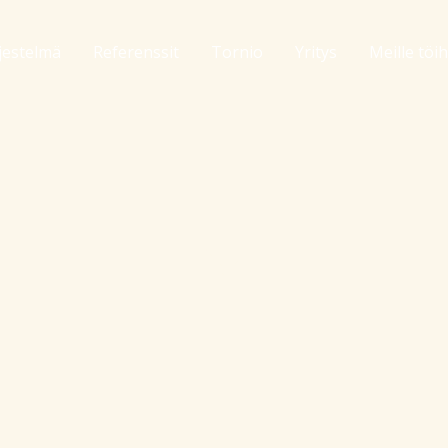
jestelmä
Referenssit
Tornio
Yritys
Meille töih
i