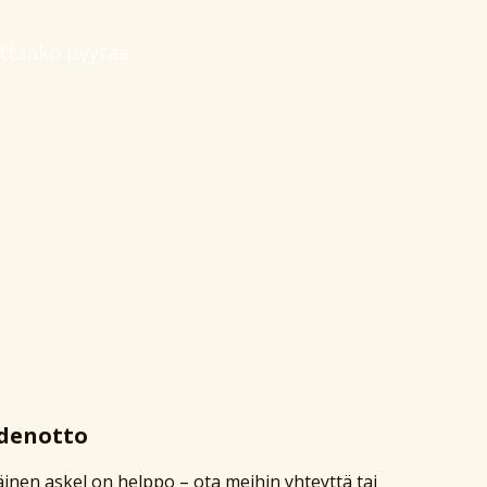
attaako pyytää
denotto
nen askel on helppo – ota meihin yhteyttä tai