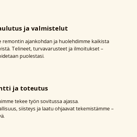
ulutus ja valmistelut
 remontin ajankohdan ja huolehdimme kaikista
yistä. Telineet, turvavarusteet ja ilmoitukset –
oidetaan puolestasi.
tti ja toteutus
imme tekee työn sovitussa ajassa.
llisuus, siisteys ja laatu ohjaavat tekemistämme –
vä.