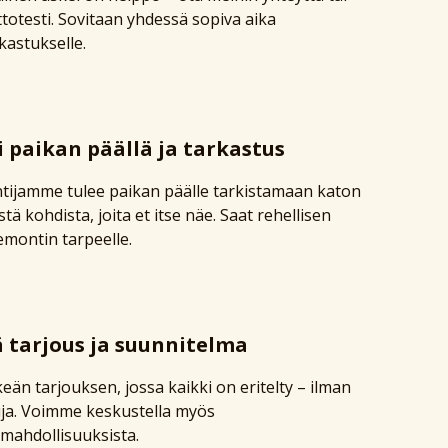
ttotesti. Sovitaan yhdessä sopiva aika
kastukselle.
 paikan päällä ja tarkastus
tijamme tulee paikan päälle tarkistamaan katon
tä kohdista, joita et itse näe. Saat rehellisen
emontin tarpeelle.
ä tarjous ja suunnitelma
keän tarjouksen, jossa kaikki on eritelty – ilman
uja. Voimme keskustella myös
mahdollisuuksista.