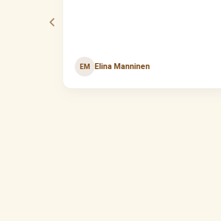
älkeen.
Elina Manninen
EM
Page
2
of
60