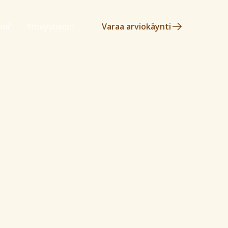
in?
Yhteystiedot
Varaa arviokäynti