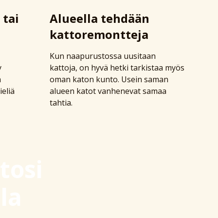
 tai
Alueella tehdään
kattoremontteja
Kun naapurustossa uusitaan
y
kattoja, on hyvä hetki tarkistaa myös
a
oman katon kunto. Usein saman
ieliä
alueen katot vanhenevat samaa
tahtia.
tosi
la