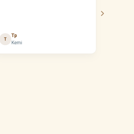
Tp
T
Pertt
PM
Kemi