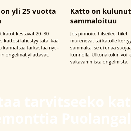
 on yli 25 vuotta
Katto on kulunut
a
sammaloituu
 katot kestävät 20–30
Jos pinnoite hilseilee, tiilet
s kattosi lähestyy tätä ikää,
murenevat tai katolle kerty
o kannattaa tarkastaa nyt –
sammalta, se ei enää suoja
n ongelmat yllättävät.
kunnolla. Ulkonäkökin voi k
vakavammista ongelmista.
taa tarvitseeko kat
emonttia Puolangal