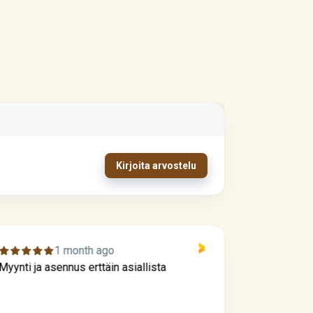
Kirjoita arvostelu
1 month ago
Myynti ja asennus erttäin asiallista
Näytön peru