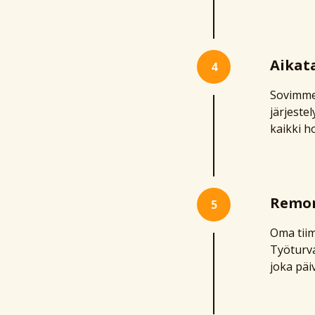
Aikata
4
Sovimme
järjestel
kaikki h
Remon
5
Oma tiim
Työturva
joka päi