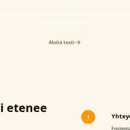
sinua selvittämään, onko kattosi kunnossa vai kann
asiantuntija paikalle.
Aloita testi
i etenee
Yhtey
1
Ensimmäi