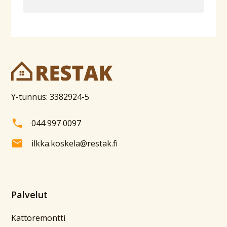
Y-tunnus: 3382924-5
044 997 0097
ilkka.koskela@restak.fi
Palvelut
Kattoremontti