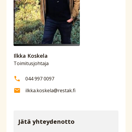
Ilkka Koskela
Toimitusjohtaja
044 997 0097
ilkka.koskela@restak.fi
Jätä yhteydenotto