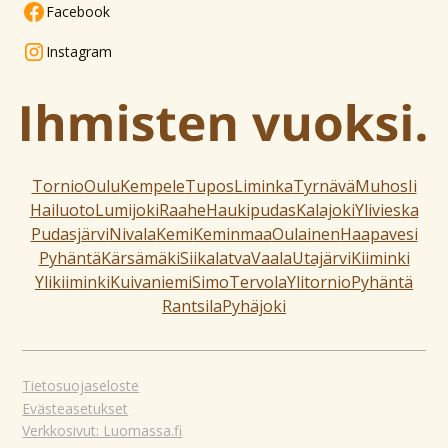
Facebook
Instagram
Tornio
Oulu
Kempele
Tupos
Liminka
Tyrnävä
Muhos
Ii
Hailuoto
Lumijoki
Raahe
Haukipudas
Kalajoki
Ylivieska
Pudasjärvi
Nivala
Kemi
Keminmaa
Oulainen
Haapavesi
Pyhäntä
Kärsämäki
Siikalatva
Vaala
Utajärvi
Kiiminki
Ylikiiminki
Kuivaniemi
Simo
Tervola
Ylitornio
Pyhäntä
Rantsila
Pyhäjoki
Tietosuojaseloste
Evästeasetukset
Verkkosivut: Luomassa.fi