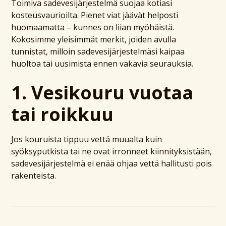
Toimiva sadevesijärjestelmä suojaa kotiasi
kosteusvaurioilta. Pienet viat jäävät helposti
huomaamatta – kunnes on liian myöhäistä.
Kokosimme yleisimmät merkit, joiden avulla
tunnistat, milloin sadevesijärjestelmäsi kaipaa
huoltoa tai uusimista ennen vakavia seurauksia.
1. Vesikouru vuotaa
tai roikkuu
Jos kouruista tippuu vettä muualta kuin
syöksyputkista tai ne ovat irronneet kiinnityksistään,
sadevesijärjestelmä ei enää ohjaa vettä hallitusti pois
rakenteista.